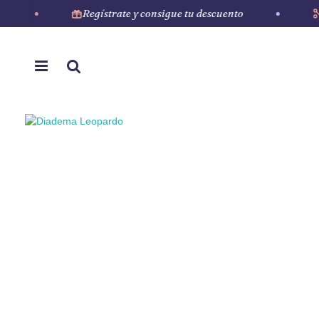
Regístrate y consigue tu descuento
El