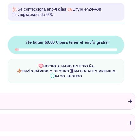
Se confecciona en
3-4 días
·
Envío en
24-48h
·
Envío
gratis
desde 60€
¡Te faltan
60,00 €
para tener el envío gratis!
HECHO A MANO EN ESPAÑA
ENVÍO RÁPIDO Y SEGURO
MATERIALES PREMIUM
PAGO SEGURO