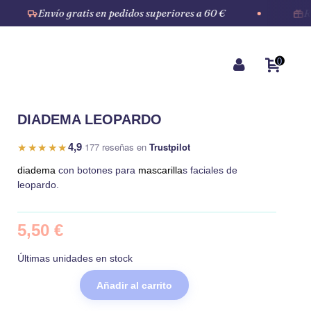
Envío gratis en pedidos superiores a 60 €
Regí
0
DIADEMA LEOPARDO
4,9
★★★★★
·
177 reseñas en
Trustpilot
diadema
con botones para
mascarilla
s faciales de
leopardo.
5,50 €
Últimas unidades en stock
Añadir al carrito